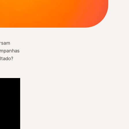
rsam 
ampanhas 
tado? 