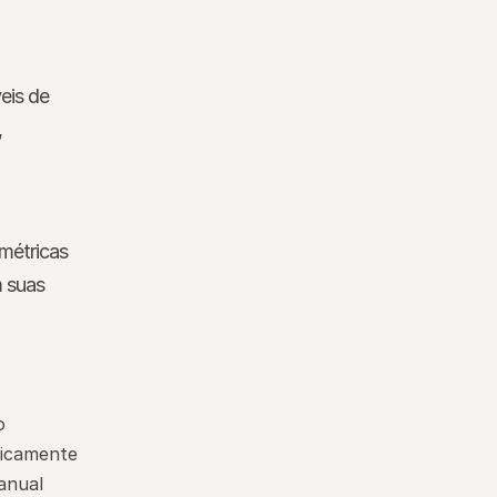
is de 
 
métricas 
 suas 
o
ticamente
anual