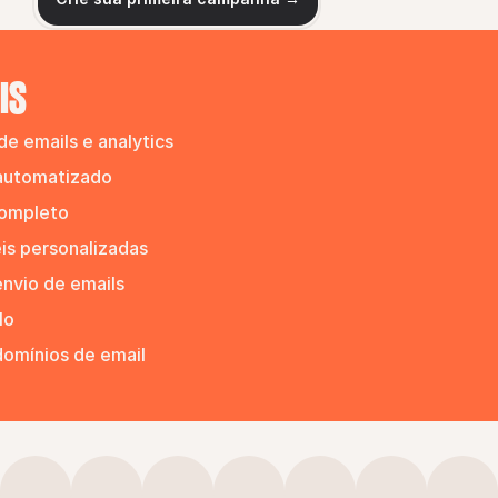
IS
e emails e analytics
automatizado
completo
is personalizadas
nvio de emails
lo
domínios de email