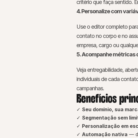
critério que faça sentido.
4. Personalize com variá
Use o editor completo para
contato no corpo e no assu
empresa, cargo ou qualqu
5. Acompanhe métricas 
Veja entregabilidade, abert
individuais de cada conta
campanhas.
Benefícios prin
✓ 
Seu domínio, sua marc
✓ 
Segmentação sem limi
✓ 
Personalização em esc
✓ 
Automação nativa
 — d