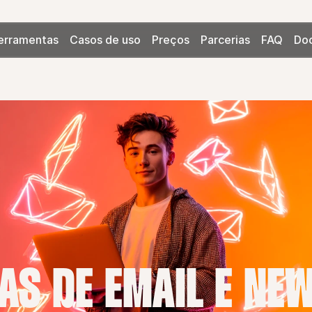
erramentas
Casos de uso
Preços
Parcerias
FAQ
Do
S DE EMAIL E NE