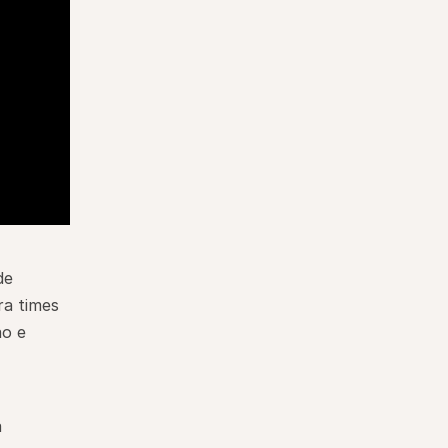
e 
a times 
o e 
 