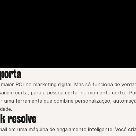
mporta
 maior ROI no marketing digital. Mas só funciona de verdad
agem certa, para a pessoa certa, no momento certo.  Par
 ter uma ferramenta que combine personalização, automaçã
dade.
k resolve
ail em uma máquina de engajamento inteligente. Você cria