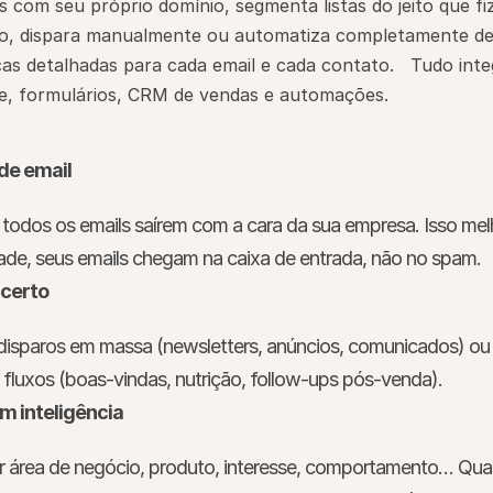
com seu próprio domínio, segmenta listas do jeito que fiz
io, dispara manualmente ou automatiza completamente de
s detalhadas para cada email e cada contato.   Tudo inte
e, formulários, CRM de vendas e automações.
 de email
todos os emails saírem com a cara da sua empresa. Isso melh
idade, seus emails chegam na caixa de entrada, não no spam.
 certo
 disparos em massa (newsletters, anúncios, comunicados) ou
 fluxos (boas-vindas, nutrição, follow-ups pós-venda).
m inteligência
r área de negócio, produto, interesse, comportamento… Qual