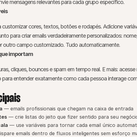
 Envie mensagens relevantes para cada grupo específico.
veis
 customizar cores, textos, botões e rodapés. Adicione variáve
nto para criar emails verdadeiramente personalizados: nome,
er outro campo customizado. Tudo automaticamente.
que importam
uras, cliques, bounces e spam em tempo real. E mais: acesse 
to para entender exatamente como cada pessoa interage com
cipais
a
 — emails profissionais que chegam na caixa de entrada
tes
 — crie listas do jeito que fizer sentido para seu negóci
ala
 — use variáveis para tornar cada email único automa
ispare emails dentro de fluxos inteligentes sem esforço m