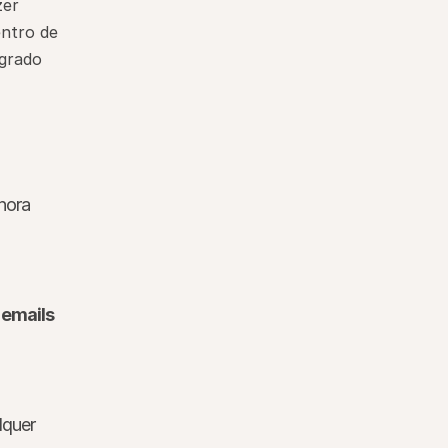
er 
ntro de 
grado 
ora 
 
emails 
quer 