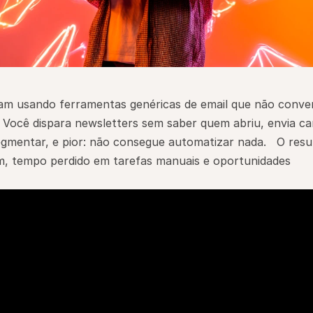
m usando ferramentas genéricas de email que não conve
 Você dispara newsletters sem saber quem abriu, envia c
egmentar, e pior: não consegue automatizar nada.   O resul
, tempo perdido em tarefas manuais e oportunidades 