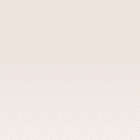
Veja
outros
casos
de
us