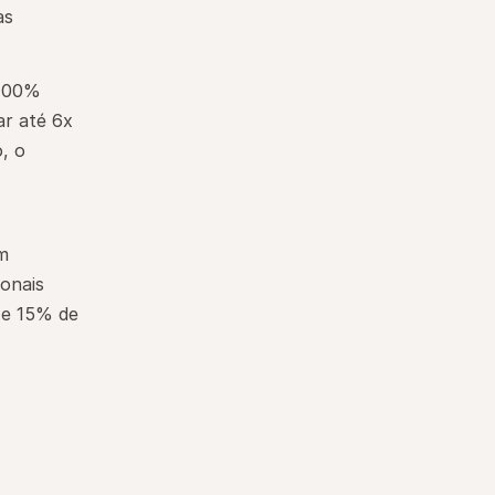
as
100% 
r até 6x 
 o 
m 
nais 
e 15% de 