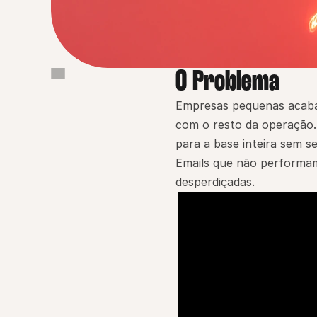
O Problema
O Problema
Por que isso importa
Empresas pequenas acaba
com o resto da operação.
Como a Pingback resolve
para a base inteira sem s
Como funciona
Emails que não performam
Benefícios principais
desperdiçadas.
Prova / Credibilidade
Exemplo real
Comece agora