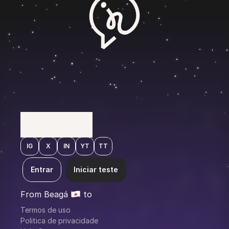
M
A
R
K
E
T
I
N
G
F
O
R
B
U
I
L
D
E
R
S
IG
X
IN
YT
TT
Entrar
Iniciar teste
From Beagá 
 to 
Termos de uso
Politica de privacidade