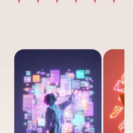
Veja
outros
casos
de
uso