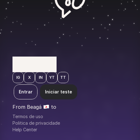
M
A
R
K
E
T
I
N
G
F
O
R
B
U
I
L
D
E
R
S
IG
X
IN
YT
TT
Entrar
Iniciar teste
From Beagá 
 to 
Termos de uso
Politica de privacidade
Help Center
the Galaxy 🪐
Middle-earth 🧝‍♂️